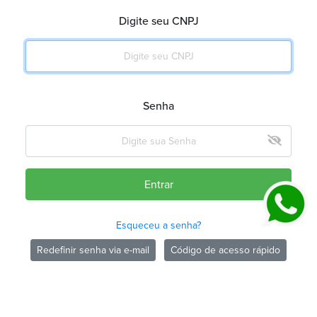
Digite seu CNPJ
Senha
Entrar
Esqueceu a senha?
Redefinir senha via e-mail
Código de acesso rápido