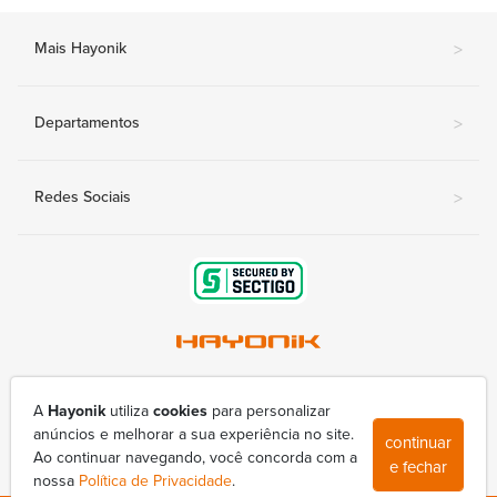
Mais Hayonik
>
Departamentos
>
Redes Sociais
>
Av. Nova Londrina, 415-A - Conjunto Lindóia
(43) 3377-9800
A
Hayonik
utiliza
cookies
para personalizar
hayonik@hayonik.com.br
anúncios e melhorar a sua experiência no site.
continuar
Segunda à sexta das 8h00 às 17h50
Ao continuar navegando, você concorda com a
e fechar
nossa
Política de Privacidade
.