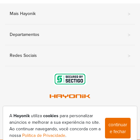
Mais Hayonik
>
Departamentos
>
Redes Sociais
>
Av. Nova Londrina, 415-A - Conjunto Lindóia
(43) 3377-9800
A
Hayonik
utiliza
cookies
para personalizar
hayonik@hayonik.com.br
anúncios e melhorar a sua experiência no site.
continuar
Segunda à sexta das 8h00 às 17h50
Ao continuar navegando, você concorda com a
e fechar
nossa
Política de Privacidade
.