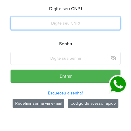
Digite seu CNPJ
Senha
Entrar
Esqueceu a senha?
Redefinir senha via e-mail
Código de acesso rápido