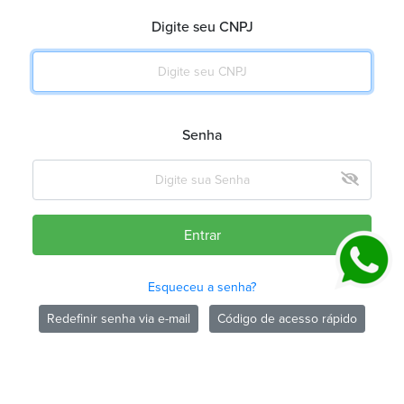
Digite seu CNPJ
Senha
Entrar
Esqueceu a senha?
Redefinir senha via e-mail
Código de acesso rápido