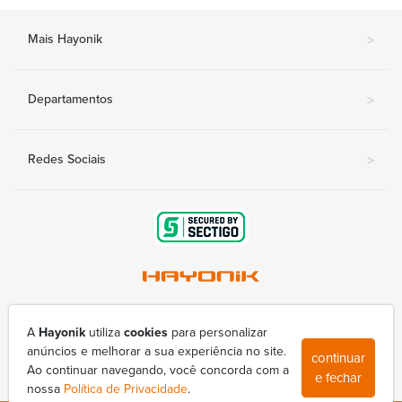
Mais Hayonik
>
Departamentos
>
Redes Sociais
>
Av. Nova Londrina, 415-A - Conjunto Lindóia
(43) 3377-9800
A
Hayonik
utiliza
cookies
para personalizar
hayonik@hayonik.com.br
anúncios e melhorar a sua experiência no site.
continuar
Segunda à sexta das 8h00 às 17h50
Ao continuar navegando, você concorda com a
e fechar
nossa
Política de Privacidade
.